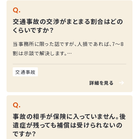
存について争いが生じ、保険会社からは低
についても260万円の解決を得ました。
Q.
額な賠償提示しかなされませんでした。訴
訟も検討しましたが、カルテ記載の解釈次
自賠責保険：75万円 × 2名
交通事故の交渉がまとまる割合はどの
第では裁判で等級が下がるリスクもあった
くらいですか？
裁判上の和解金：400万円以上（2名分合
ため、第三者機関である紛争処理センター
を利用した示談あっせんを選択しました。
計）
当事務所に限った話ですが、人損であれば、7～8
人身傷害保険：70万円以上（2名分合計）
割は示談で解決します。
結果
ただし、事故状況について当事者の言い分が真っ
過失減額分は人身傷害保険により補てん。
自賠責保険313万円に加え、人損について
向から対立し、過失割合が争いになる事案などで
交通事故
は当初提示額903万円から大幅に増額さ
は、訴訟でないと解決しないこともあります。 ま
詳細を見る
れ、1,715万円で和解しました。さらに物損
コメント
た、物損事故のうち、代車費用や休車損、全損や評
についても260万円の解決を得ました。
過失が争われる事故や、自営業者・兼業主
価損が争いになる事件は、弁護士が裁判例を引
Q.
婦の方の事案では、実態に見合わない低額
用しつつ説得しても、応じない保険会社も多く訴
コメント
提示を受けることがあります。訴訟により、
事故の相手が保険に入っていません。後
訟になりやすいと言えます。
裁判基準に基づく適正な解決が可能となる
訴訟が難しい、または避けたい事案でも、紛
遺症が残っても補償は受けられないの
場合もあります。
争処理センター等を活用することで、裁判基
ですか？
準に近い解決が可能となる場合がありま