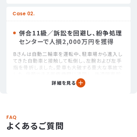
じたため、訴訟を提起しました。
交渉のポイント
併合11級／訴訟を回避し、紛争処理
ドライブレコーダー映像はありましたが、信
センターで人損2,000万円を獲得
号切替の瞬間は記録されておらず、相手方
は青信号を主張しました。事故状況や車両
Bさんは自動二輪車を運転中、駐車場から進入し
の動き、現場状況を具体的に主張・立証した
てきた自動車と接触して転倒し、左腕および左手
結果、過失割合は10％にとどまりました。
指を骨折しました。愛車も大破する重大な事故で
また、夫は自営業、妻は兼業主婦であり、休
した。信頼できる医療機関に通院し、後遺障害診
業損害の算定が問題となりましたが、確定
断書の作成を受けた結果、手関節の可動域制限
詳細を見る
申告書類や稼働実態を丁寧に説明し、裁判
（12級）および小指の可動域制限（12級）が認め
所の理解を得ました。
られ、併合11級の後遺障害等級が認定されまし
た。
結果
FAQ
交渉のポイント
よくあるご質問
自賠責保険313万円に加え、人損について
は当初提示額903万円から大幅に増額さ
過失割合、バイクの評価額、後遺障害の残
れ、1,715万円で和解しました。さらに物損