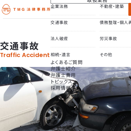
取扱業務
企業法務
不動産・建築
TMG法律事務所
交通事故
債務整理・個人
法人破産
労災事故
交通事故
Traffic Accident
相続・遺言
その他
よくあるご質問
弁護士紹介
弁護士費用
トピックス
採用情報