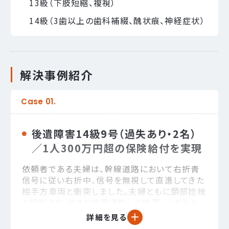
13級（下肢短縮、複視）
14級（3歯以上の歯科補綴、醜状痕、神経症状）
解決事例紹介
後遺障害14級9号（過失あり・2名）
／1人300万円超の保険給付を実現
依頼者である夫婦は、幹線道路において右折青
信号に従い右折中、信号を無視して直進してきた
相手方車両と衝突しました。夫婦ともに頚部捻挫
と診断され、約9か月間通院した結果、いずれも
後遺障害等級14級9号の認定を受けました。
詳細を見る
事故態様をめぐり過失割合と賠償額に争いが生